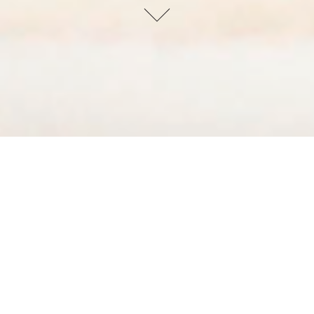
いつも梅香本舗をご利用くださいまして誠に有り難うご
ざいます。
さて、皆様からご愛顧いただいております紀州南高梅で
すが、かねてよりお伝えしておりますように２０２４年
度産から２年連続の凶作となりました。それにより品質
の安定した梅干をお届けすることが厳しい状況になって
いるにも関わらず、お客様にはご理解をいただき、また
多くの温かい励ましのお言葉を頂戴いたしておりますこ
と、心より感謝申し上げます。